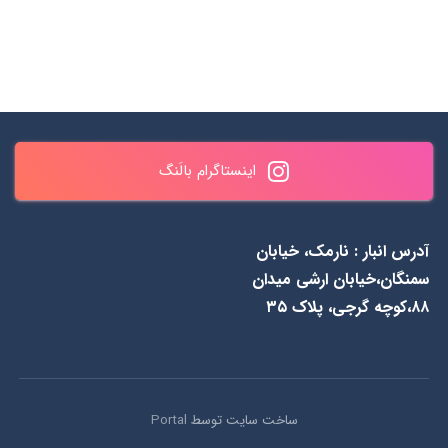
ساعات پاسخگویی : همه روزه
✆ 0990 461 0937 & ۸۴۳
اینستاگرام بالَنگ
به جز جمعه‌ها از 1۱ الی ۲۰
۵۵ ۴۸ ۰۹۱۲
آدرس انبار : نارمک، خیابان
سمنگان،خیابان ارشی میدان
۸۸،کوچه گرجی، پلاک ۳۵
ساخت سایت توسط
Portal