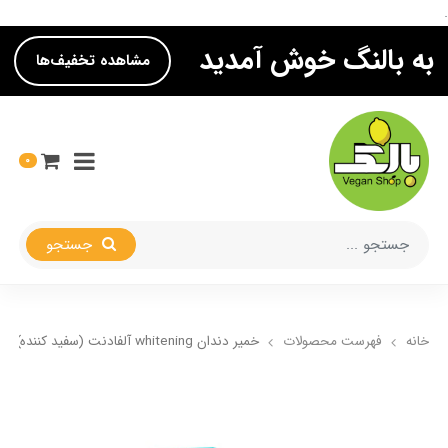
.
به بالنگ خوش آمدید
مشاهده تخفیف‌ها
0
جستجو
خانه
فهرست محصولات
خمیر دندان whitening آلفادنت (سفید کننده)