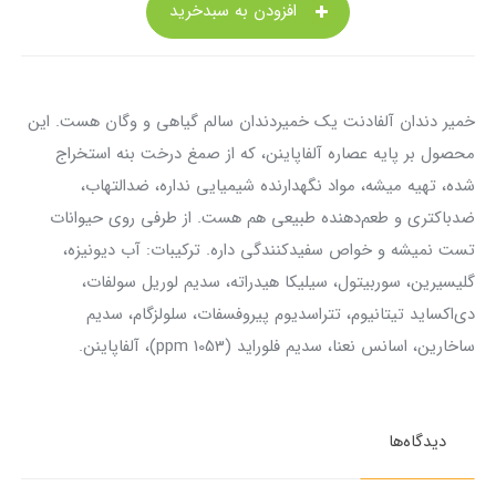
افزودن به سبدخرید
خمیر دندان آلفادنت یک خمیردندان سالم گیاهی و وگان هست. این
محصول بر پایه عصاره آلفاپاینن، که از صمغ درخت بنه استخراج
شده، تهیه میشه، مواد نگهدارنده شیمیایی نداره، ضدالتهاب،
ضدباکتری و طعم‌دهنده طبیعی هم هست. از طرفی روی حیوانات
تست نمیشه و خواص سفیدکنندگی داره. ترکیبات: آب دیونیزه،
گلیسیرین، سوربیتول، سیلیکا هیدراته، سدیم لوریل سولفات،
دی‌اکساید تیتانیوم، تتراسدیوم پیروفسفات، سلولزگام، سدیم
ساخارین، اسانس نعنا، سدیم فلوراید (1053 ppm)، آلفاپاینن.
دیدگاه‌ها