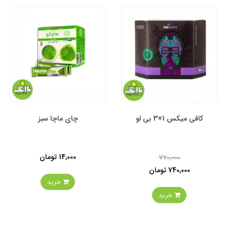
کافی میکس 1×3 بی لو
چای ماچا سبز
14,000 تومان
770,000
740,000 تومان
خرید
خرید