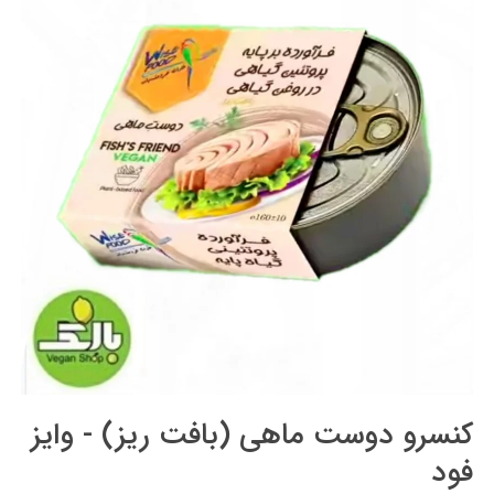
کنسرو دوست ماهی (بافت ریز) - وایز
فود