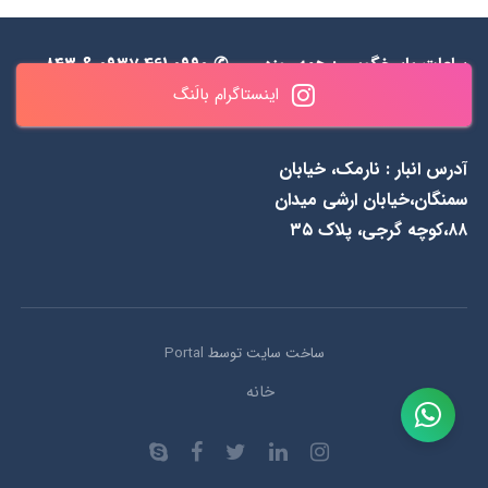
ساعات پاسخگویی : همه روزه
✆ 0990 461 0937 & ۸۴۳
اینستاگرام بالَنگ
به جز جمعه‌ها از 1۱ الی ۲۰
۵۵ ۴۸ ۰۹۱۲
آدرس انبار : نارمک، خیابان
سمنگان،خیابان ارشی میدان
۸۸،کوچه گرجی، پلاک ۳۵
ساخت سایت توسط
Portal
خانه