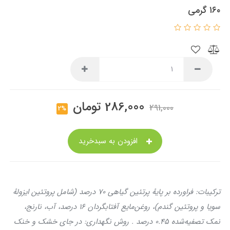
۱۶۰ گرمی
286,000
تومان
291,000
2%
افزودن به سبدخرید
ترکیبات: فراورده بر پایهٔ پرتئین گیاهی ۷۰ درصد (شامل پروتئین ایزولهٔ
سویا و پروتئین گندم)، روغن‌مایع آفتابگردان ۱۶ درصد، آب، نارنج،
نمک تصفیه‌شده ۰.۴۵ درصد .
روش نگهداری: در جای خشک و خنک