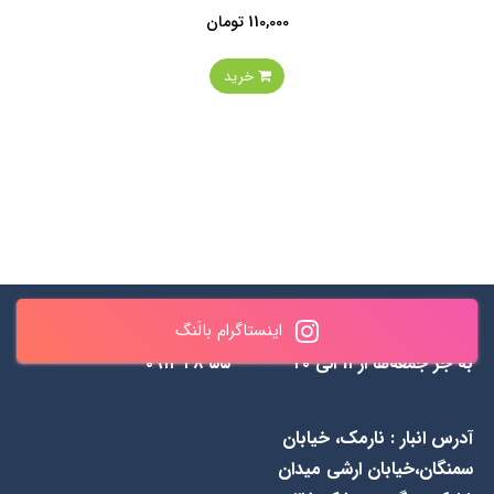
110,000 تومان
خرید
اینستاگرام بالَنگ
ساعات پاسخگویی : همه روزه
✆ 0990 461 0937 & ۸۴۳
به جز جمعه‌ها از 1۱ الی ۲۰
۵۵ ۴۸ ۰۹۱۲
آدرس انبار : نارمک، خیابان
سمنگان،خیابان ارشی میدان