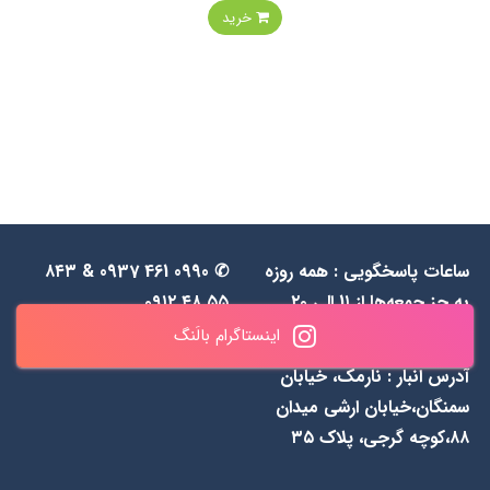
خرید
ساعات پاسخگویی : همه روزه
✆ 0990 461 0937 & ۸۴۳
به جز جمعه‌ها از 1۱ الی ۲۰
۵۵ ۴۸ ۰۹۱۲
اینستاگرام بالَنگ
آدرس انبار : نارمک، خیابان
سمنگان،خیابان ارشی میدان
۸۸،کوچه گرجی، پلاک ۳۵