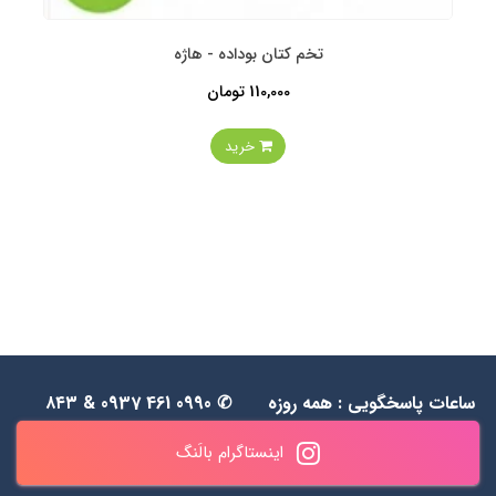
تخم کتان بوداده - هاژه
110,000 تومان
خرید
ساعات پاسخگویی : همه روزه
✆ 0990 461 0937 & ۸۴۳
به جز جمعه‌ها از 1۱ الی ۲۰
۵۵ ۴۸ ۰۹۱۲
اینستاگرام بالَنگ