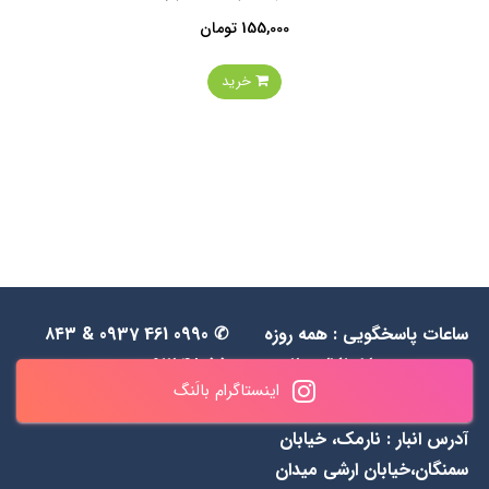
390,000 تومان
خرید
ساعات پاسخگویی : همه روزه
✆ 0990 461 0937 & ۸۴۳
به جز جمعه‌ها از 1۱ الی ۲۰
۵۵ ۴۸ ۰۹۱۲
اینستاگرام بالَنگ
آدرس انبار : نارمک، خیابان
سمنگان،خیابان ارشی میدان