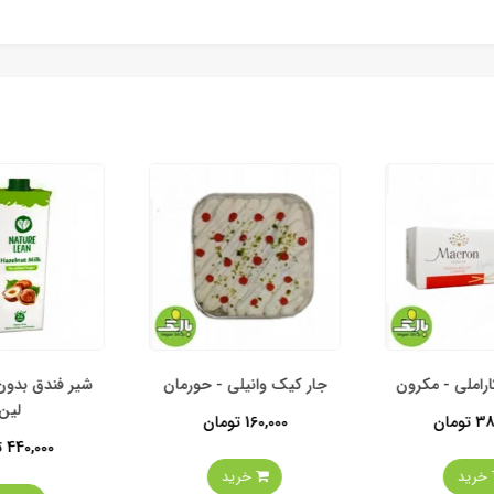
املی - مکرون
جار کیک وانیلی - حورمان
شیر فندق بدون 
لین
ومان
160,000 تومان
440,000 تومان
خرید
خرید