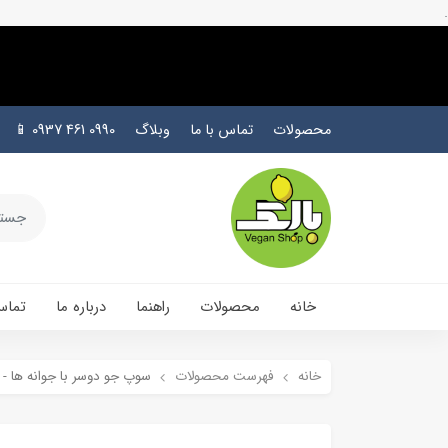
.
محصولات
تماس با ما
وبلاگ
0990 461 0937 📱
خانه
محصولات
راهنما
درباره ما
تماس
خانه
فهرست محصولات
سوپ جو دوسر با جوانه ها - OAB