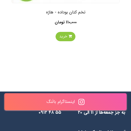
تخم کتان بوداده - هاژه
110,000 تومان
خرید
اینستاگرام بالَنگ
ساعات پاسخگویی : همه روزه
✆ 0990 461 0937 & ۸۴۳
به جز جمعه‌ها از 1۱ الی ۲۰
۵۵ ۴۸ ۰۹۱۲