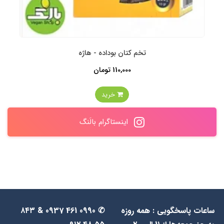
تخم کتان بوداده - هاژه
110,000 تومان
خرید
اینستاگرام بالَنگ
ساعات پاسخگویی : همه روزه
✆ 0990 461 0937 & ۸۴۳