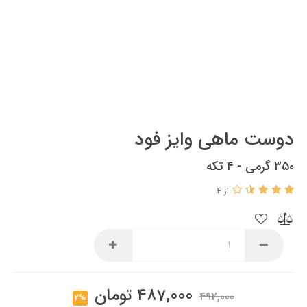
دوست ماهی وایز فود
۳۵۰ گرمی - ۴ تکه
از 4
487,000
تومان
492,000
2%