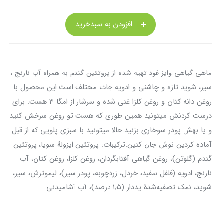
افزودن به سبدخرید
ماهی گیاهی وایز فود تهیه شده از پروتئین گندم به همراه آب نارنج ،
سیر، شوید تازه و چاشنی‌ و ادویه جات مختلف است.این محصول با
روغن دانه کتان و روغن کلزا غنی شده و‌ سرشار از امگا ۳ هست. برای
درست کردنش میتونید همین طوری که هست تو روغن سرخش کنید
و یا بهش پودر سوخاری بزنید.حالا میتونید با سبزی پلویی که از قبل
آماده کردین نوش جان کنین.ترکیبات: پروتئین ایزولهٔ سویا، پروتئین
گندم (گلوتن)، روغن گیاهی آفتابگردان، روغن کلزا، روغن کتان، آب
نارنج، ادویه (فلفل سفید، خردل، زردچوبه، پودر سیر)، لیموترش، سیر،
شوید، نمک تصفیه‌شدهٔ یددار (۱٫۵ درصد)، آب آشامیدنی