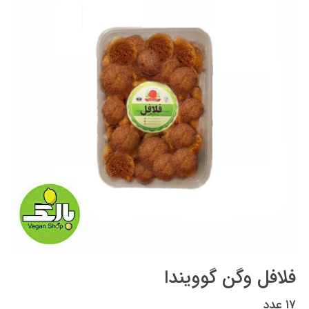
فلافل وگن گوویندا
۱۷ عدد