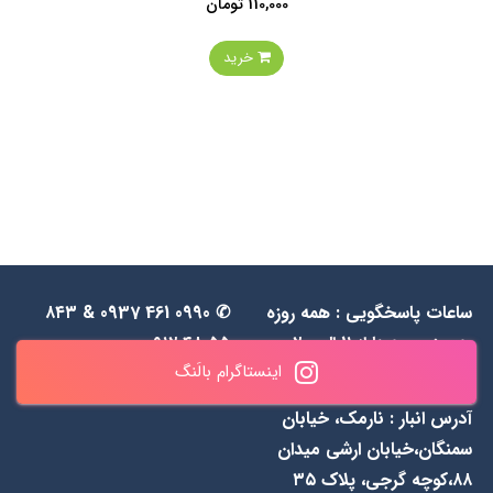
110,000 تومان
خرید
ساعات پاسخگویی : همه روزه
✆ 0990 461 0937 & ۸۴۳
به جز جمعه‌ها از 1۱ الی ۲۰
۵۵ ۴۸ ۰۹۱۲
اینستاگرام بالَنگ
آدرس انبار : نارمک، خیابان
سمنگان،خیابان ارشی میدان
۸۸،کوچه گرجی، پلاک ۳۵