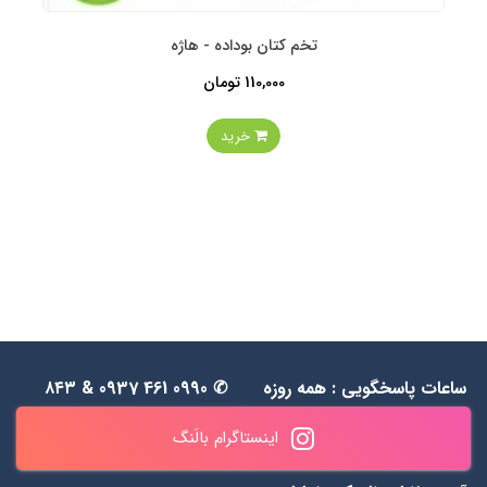
تخم کتان بوداده - هاژه
110,000 تومان
خرید
ساعات پاسخگویی : همه روزه
✆ 0990 461 0937 & ۸۴۳
به جز جمعه‌ها از 1۱ الی ۲۰
۵۵ ۴۸ ۰۹۱۲
اینستاگرام بالَنگ