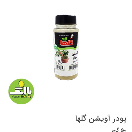
پودر آویشن گلها
50 گرم