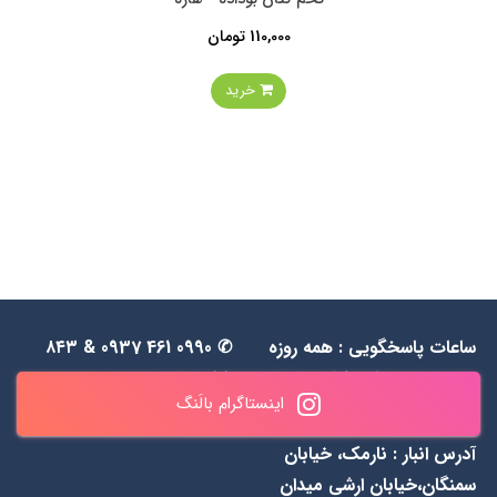
110,000 تومان
خرید
ساعات پاسخگویی : همه روزه
✆ 0990 461 0937 & ۸۴۳
به جز جمعه‌ها از 1۱ الی ۲۰
۵۵ ۴۸ ۰۹۱۲
اینستاگرام بالَنگ
آدرس انبار : نارمک، خیابان
سمنگان،خیابان ارشی میدان