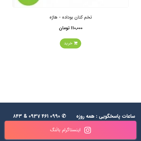
تخم کتان بوداده - هاژه
110,000 تومان
خرید
ساعات پاسخگویی : همه روزه
✆ 0990 461 0937 & ۸۴۳
به جز جمعه‌ها از 1۱ الی ۲۰
۵۵ ۴۸ ۰۹۱۲
اینستاگرام بالَنگ