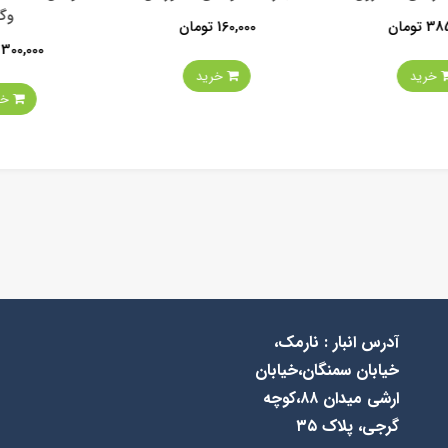
وگ
ومان
160,000 تومان
300,000 تومان
خرید
خرید
خرید
آدرس انبار : نارمک،
خیابان سمنگان،خیابان
ارشی میدان ۸۸،کوچه
گرجی، پلاک ۳۵