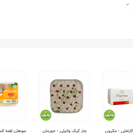
املی - مکرون
جار کیک وانیلی - حورمان
سوهان لقمه کنج