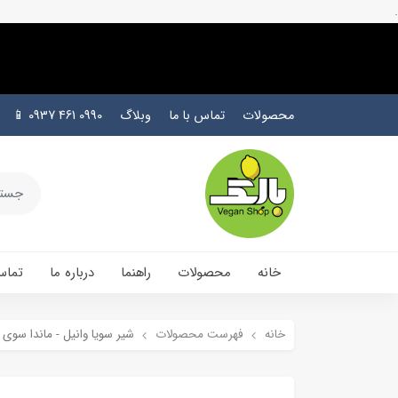
.
محصولات
تماس با ما
وبلاگ
0990 461 0937 📱
خانه
محصولات
راهنما
درباره ما
تماس
خانه
فهرست محصولات
شیر سویا وانیل - ماندا سوی