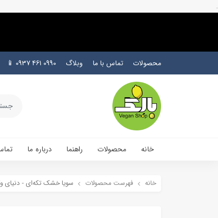
.
محصولات
تماس با ما
وبلاگ
0990 461 0937 📱
خانه
محصولات
راهنما
درباره ما
تماس
خانه
فهرست محصولات
سویا خشک تکه‌ای - دنیای و