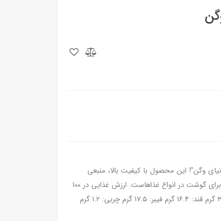
گن
یای وگن"! این محصول با کیفیت بالا، منبعی
سرشار از پروتئین گیاهی است و جایگزینی ایده‌آل برای گوشت در انواع غذاهاست. ارزش غذایی در ۱۰۰
گرم خشک: انرژی: ۳۲۷ کیلوکالری کربوهیدرات: ۳۳.۹ گرم قند: ۱۶.۴ گرم فیبر: ۱۷.۵ گرم چربی: ۱.۲ گرم