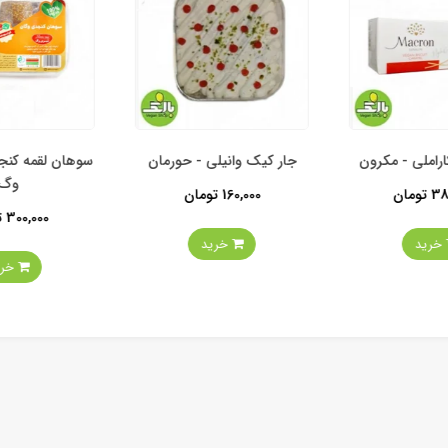
املی - مکرون
جار کیک وانیلی - حورمان
سوهان لقمه کنج
وگ
ومان
160,000 تومان
300,000 تومان
خرید
خرید
خرید