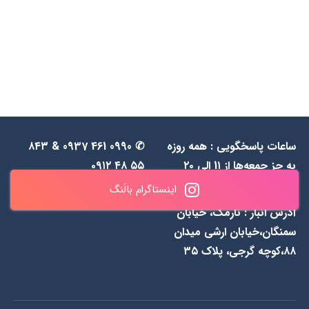
ساعات پاسخگویی : همه روزه
✆ 0990 461 0937 & ۸۴۳
به جز جمعه‌ها از 1۱ الی ۲۰
۵۵ ۴۸ ۰۹۱۲
اینستاگرام بالَنگ
آدرس انبار : نارمک، خیابان
سمنگان،خیابان ارشی میدان
۸۸،کوچه گرجی، پلاک ۳۵