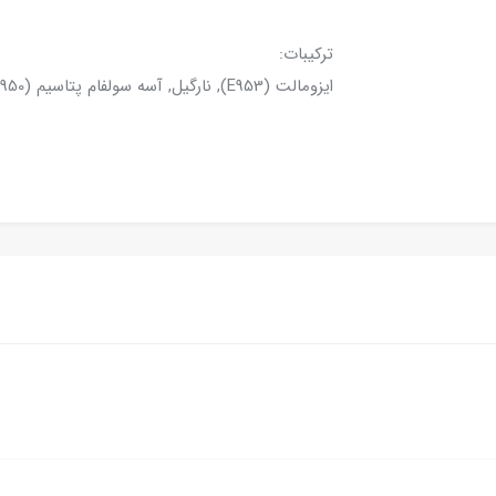
ترکیبات:
ایزومالت (E953), نارگیل, آسه سولفام پتاسیم (E950), آب آشامیدنی