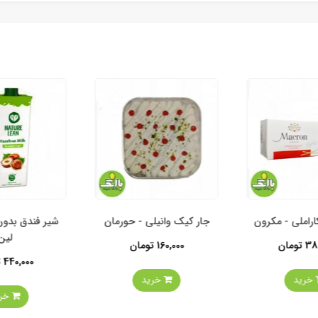
املی - مکرون
جار کیک وانیلی - حورمان
شیر فندق بدون 
لین
ومان
160,000 تومان
440,000 تومان
خرید
خرید
خرید