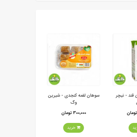
قند - نیچر
سوهان لقمه کنجدی - شیرین
پودر قهوه مخصوص 
وگ
180,000 تومان
300,000 تومان
خرید
خرید