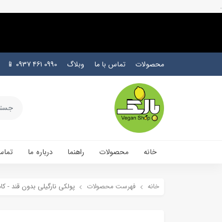
.
محصولات
تماس با ما
وبلاگ
0990 461 0937 📱
خانه
محصولات
راهنما
درباره ما
تماس
خانه
فهرست محصولات
پولکی نارگیلی بدون قند - کام