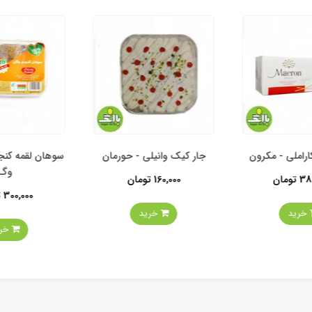
املی - مکرون
جار کیک وانیلی - حورمان
سوهان لقمه کنج
وگ
ومان
160,000 تومان
300,000 تومان
خرید
خرید
خرید