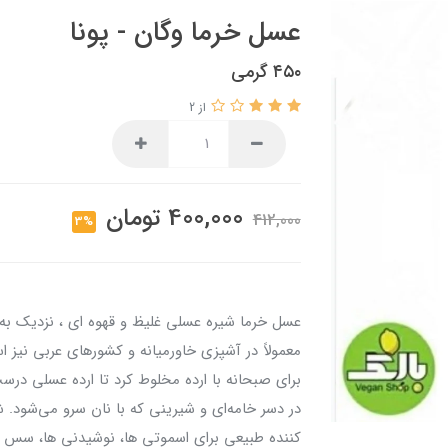
عسل خرما وگان - پونا
۴۵۰ گرمی
از 2
400,000
تومان
412,000
3%
عسل خرما شیره عسلی غلیظ و قهوه ای ، نزدیک به 
معمولاً در آشپزی خاورمیانه و کشورهای عربی نیز ا
برای صبحانه با ارده مخلوط کرد تا ارده عسلی د
در دسر خامه‌ای و شیرینی که با نان سرو می‌شود.
کننده طبیعی برای اسموتی ها، نوشیدنی ها، سس ه