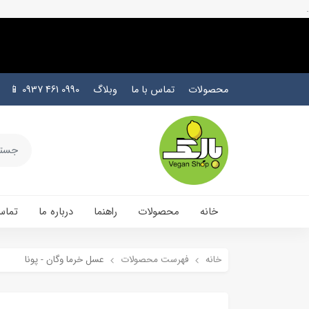
.
محصولات
تماس با ما
وبلاگ
0990 461 0937 📱
خانه
محصولات
راهنما
درباره ما
تماس
خانه
فهرست محصولات
عسل خرما وگان - پونا