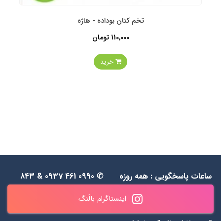
تخم کتان بوداده - هاژه
110,000 تومان
خرید
ساعات پاسخگویی : همه روزه
✆ 0990 461 0937 & ۸۴۳
به جز جمعه‌ها از 1۱ الی ۲۰
۵۵ ۴۸ ۰۹۱۲
اینستاگرام بالَنگ