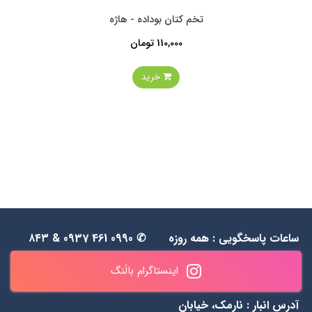
تخم کتان بوداده - هاژه
110,000 تومان
خرید
ساعات پاسخگویی : همه روزه
✆ 0990 461 0937 & ۸۴۳
به جز جمعه‌ها از 1۱ الی ۲۰
۵۵ ۴۸ ۰۹۱۲
اینستاگرام بالَنگ
آدرس انبار : نارمک، خیابان