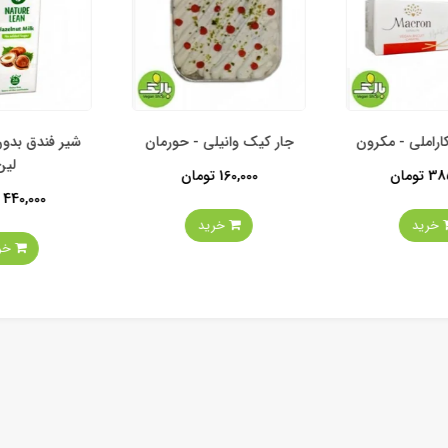
املی - مکرون
جار کیک وانیلی - حورمان
شیر فندق بدون 
لین
ومان
160,000 تومان
440,000 تومان
خرید
خرید
خرید