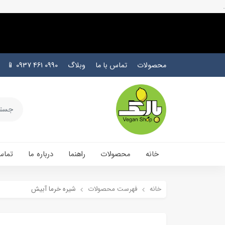
.
محصولات
تماس با ما
وبلاگ
0990 461 0937 📱
خانه
محصولات
راهنما
درباره ما
تماس
خانه
فهرست محصولات
شیره خرما آبیش