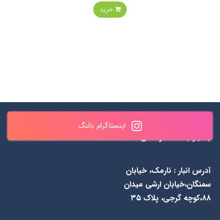
خرید
ساعات پاسخگویی : همه روزه
✆ 0990 461 0937 & ۸۴۳
اینستاگرام بالَنگ
به جز جمعه‌ها از 1۱ الی ۲۰
۵۵ ۴۸ ۰۹۱۲
آدرس انبار : نارمک، خیابان
سمنگان،خیابان ارشی میدان
۸۸،کوچه گرجی، پلاک ۳۵