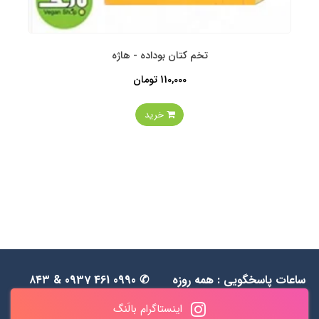
تخم کتان بوداده - هاژه
110,000 تومان
خرید
ساعات پاسخگویی : همه روزه
✆ 0990 461 0937 & ۸۴۳
به جز جمعه‌ها از 1۱ الی ۲۰
۵۵ ۴۸ ۰۹۱۲
اینستاگرام بالَنگ