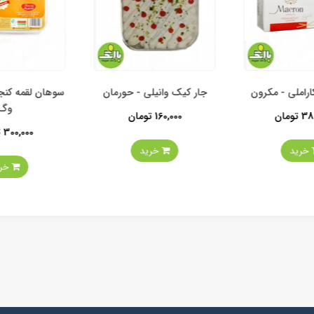
املی - مکرون
جار کیک وانیلی - حورمان
سوهان لقمه کنج
وگ
ومان
160,000 تومان
300,000 تومان
خرید
خرید
خرید