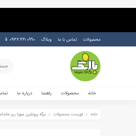
.
محصولات
تماس با ما
وبلاگ
0990 461 0937 📱
خانه
محصولات
راهنما
درباره ما
تماس
خانه
فهرست محصولات
برگه پروتئین سویا ریز مانداس