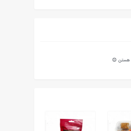
یه هستن 😊