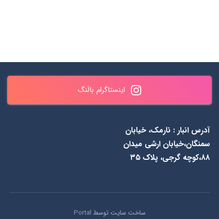
ساعات پاسخگویی : همه روزه
✆ 0990 461 0937 & ۸۴۳
اینستاگرام بالَنگ
به جز جمعه‌ها از 1۱ الی ۲۰
۵۵ ۴۸ ۰۹۱۲
آدرس انبار : نارمک، خیابان
سمنگان،خیابان ارشی میدان
۸۸،کوچه گرجی، پلاک ۳۵
ساخت سایت توسط
Portal