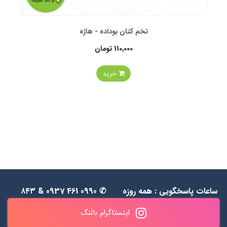
تخم کتان بوداده - هاژه
110,000 تومان
خرید
ساعات پاسخگویی : همه روزه
✆ 0990 461 0937 & ۸۴۳
به جز جمعه‌ها از 1۱ الی ۲۰
۵۵ ۴۸ ۰۹۱۲
اینستاگرام بالَنگ