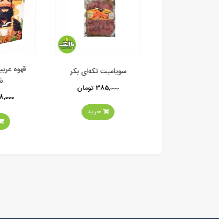
قهوه عربیک
سویا ساده بکر
سویامیت تکه‌ای بکر
شا
290 تومان
385,000 تومان
448,000 تو
خرید
خرید