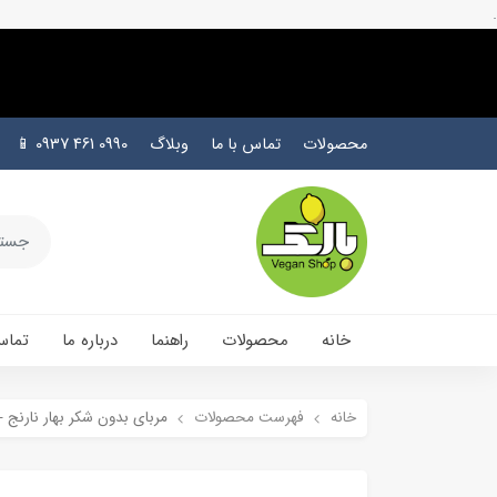
.
محصولات
تماس با ما
وبلاگ
0990 461 0937 📱
خانه
محصولات
راهنما
درباره ما
تماس
خانه
فهرست محصولات
مربای بدون شکر بهار نارنج 