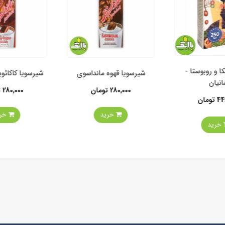
ا و روبوستا -
شیرسویا قهوه مانداسوی
شیرسویا کاکائوی
نیان
280,000 تومان
280,000 تومان
مان
خرید
خرید
خرید