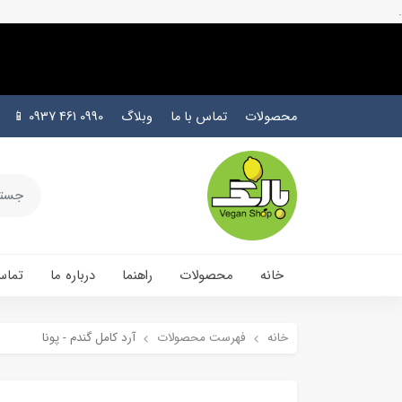
.
محصولات
تماس با ما
وبلاگ
0990 461 0937 📱
خانه
محصولات
راهنما
درباره ما
تماس
خانه
فهرست محصولات
آرد کامل گندم - پونا