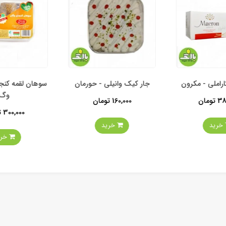
املی - مکرون
جار کیک وانیلی - حورمان
سوهان لقمه کنج
وگ
ومان
160,000 تومان
300,000 تومان
خرید
خرید
خرید