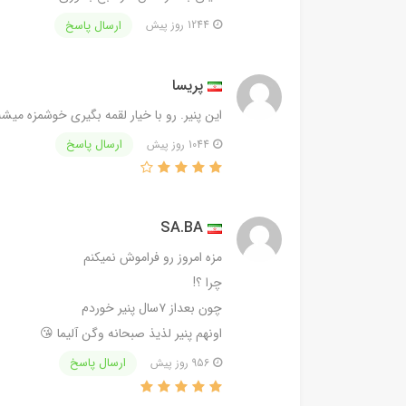
ارسال پاسخ
1244 روز پیش
پریسا
این پنیر. رو با خیار لقمه بگیری خوشمزه میشه
ارسال پاسخ
1044 روز پیش
SA.BA
مزه امروز رو فراموش نمیکنم
چرا ؟!
چون بعداز ۷سال پنیر خوردم
اونهم پنیر لذیذ صبحانه وگن آلیما 😘
ارسال پاسخ
956 روز پیش