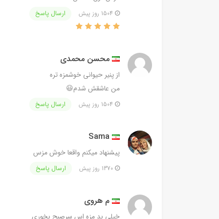
ارسال پاسخ
1504 روز پیش
محسن محمدی
از پنیر حیوانی خوشمزه تره
من عاشقش شدم😃
ارسال پاسخ
1504 روز پیش
Sama
پیشنهاد میکنم واقعا خوش مزس
ارسال پاسخ
1370 روز پیش
م هروی
خیلی بد مزه اس سرصبح بخوری