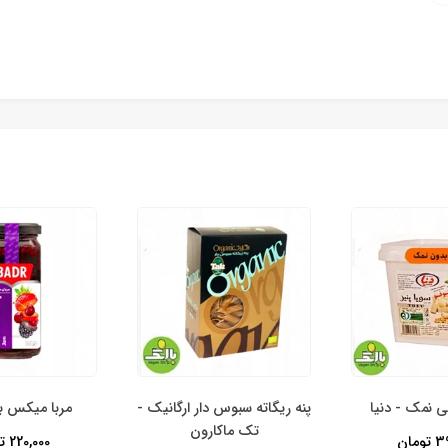
بی نمک - دنیا
پنه ریگاته سبوس دار ارگانیک -
مربا میکس بر
تک ماکارون
مان
220,000 تومان