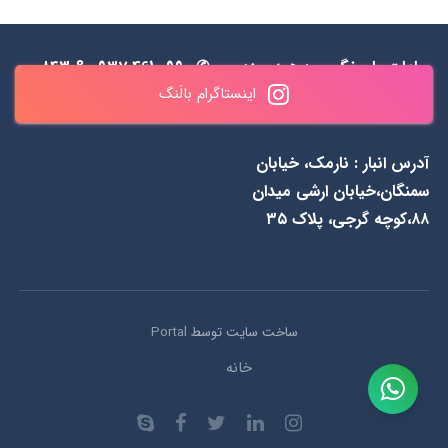
ساعات پاسخگویی : همه روزه
✆ 0990 461 0937 & ۸۴۳
اینستاگرام بالَنگ
به جز جمعه‌ها از 1۱ الی ۲۰
۵۵ ۴۸ ۰۹۱۲
آدرس انبار : نارمک، خیابان
سمنگان،خیابان ارشی میدان
۸۸،کوچه گرجی، پلاک ۳۵
ساخت سایت توسط
Portal
خانه