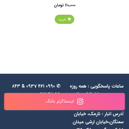
110,000 تومان
خرید
ساعات پاسخگویی : همه روزه
✆ 0990 461 0937 & ۸۴۳
به جز جمعه‌ها از 1۱ الی ۲۰
۵۵ ۴۸ ۰۹۱۲
اینستاگرام بالَنگ
آدرس انبار : نارمک، خیابان
سمنگان،خیابان ارشی میدان